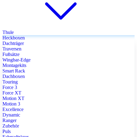
Thule
Heckboxen
Dachträger
Traversen
Fußsätze
Wingbar-Edge
Montagekits
Smart Rack
Dachboxen
Touring
Force 3
Force XT
Motion XT
Motion 3
Excellence
Dynamic
Ranger
Zubehör
Puls
Fahrradträger