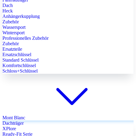
Dach
Heck
Anhängerkupplung
Zubehör
Wassersport
Wintersport
Professionelles Zubehör
Zubehör
Ersatzteile
Ersatzschlüssel
Standard Schlüssel
Komfortschlüssel
Schloss+Schlüssel
Mont Blanc
Dachträger
XPlore
Ready-Fit Serie