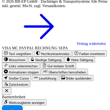
© 2026 BB-EP GmbH · Dachträger & Transportsysteme
Alle Preise
inkl. gesetzl. MwSt. zzgl. Versandkosten.
Vertrag widerrufen
VISA
MC
PAYPAL
RECHNUNG
SEPA
Text vergrößern
Hochkontrastmodus
Farben invertieren
Monochrom
Niedrige Sättigung
Hohe Sättigung
Links unterstreichen
Gut lesbare Schrift
Animationen stoppen
Überschriften hervorheben
Großer Cursor
Leseführung
Bilder ausblenden
Zurücksetzen
Barrierefreiheit
Werkzeugleiste anzeigen