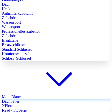
Dach
Heck
Anhängerkupplung
Zubehör
Wassersport
Wintersport
Professionelles Zubehör
Zubehör
Ersatzteile
Ersatzschlüssel
Standard Schlüssel
Komfortschlüssel
Schloss+Schlüssel
Mont Blanc
Dachträger
XPlore
Ready-Fit Serie