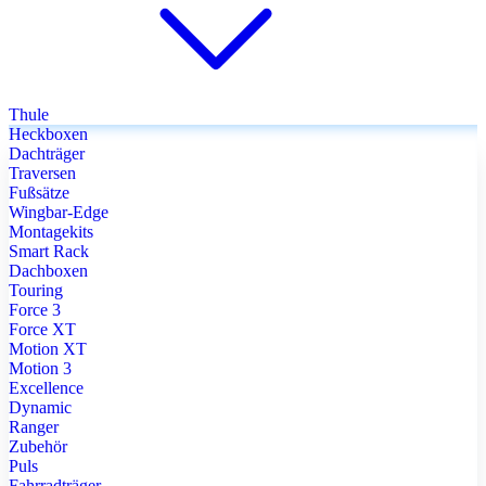
Thule
Heckboxen
Dachträger
Traversen
Fußsätze
Wingbar-Edge
Montagekits
Smart Rack
Dachboxen
Touring
Force 3
Force XT
Motion XT
Motion 3
Excellence
Dynamic
Ranger
Zubehör
Puls
Fahrradträger