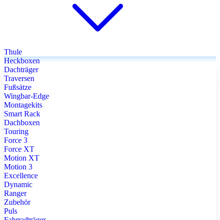
Thule
Heckboxen
Dachträger
Traversen
Fußsätze
Wingbar-Edge
Montagekits
Smart Rack
Dachboxen
Touring
Force 3
Force XT
Motion XT
Motion 3
Excellence
Dynamic
Ranger
Zubehör
Puls
Fahrradträger