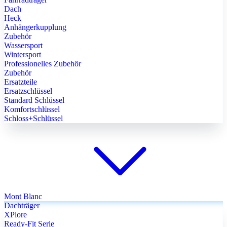
Dach
Heck
Anhängerkupplung
Zubehör
Wassersport
Wintersport
Professionelles Zubehör
Zubehör
Ersatzteile
Ersatzschlüssel
Standard Schlüssel
Komfortschlüssel
Schloss+Schlüssel
Mont Blanc
Dachträger
XPlore
Ready-Fit Serie