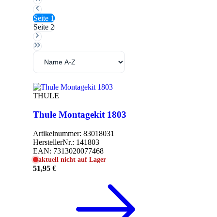
Seite
1
Seite
2
THULE
Thule Montagekit 1803
Artikelnummer:
83018031
HerstellerNr.:
141803
EAN:
7313020077468
aktuell nicht auf Lager
51,95 €