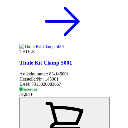
THULE
Thule Kit Clamp 5001
Artikelnummer:
83-145001
HerstellerNr.:
145001
EAN:
7313020083667
lieferbar
51,95 €