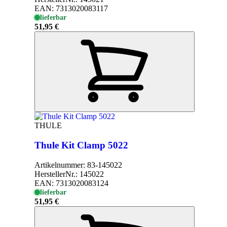
EAN:
7313020083117
lieferbar
51,95 €
THULE
Thule Kit Clamp 5022
Artikelnummer:
83-145022
HerstellerNr.:
145022
EAN:
7313020083124
lieferbar
51,95 €