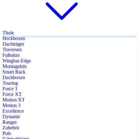
Thule
Heckboxen
Dachträger
Traversen
Fußsätze
Wingbar-Edge
Montagekits
Smart Rack
Dachboxen
Touring
Force 3
Force XT
Motion XT
Motion 3
Excellence
Dynamic
Ranger
Zubehör
Puls
Fahrradträger