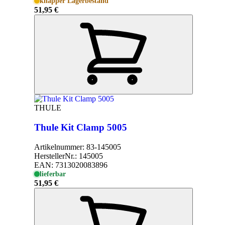
knapper Lagerbestand
51,95 €
THULE
Thule Kit Clamp 5005
Artikelnummer:
83-145005
HerstellerNr.:
145005
EAN:
7313020083896
lieferbar
51,95 €