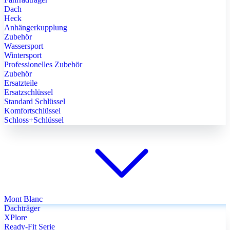
Dach
Heck
Anhängerkupplung
Zubehör
Wassersport
Wintersport
Professionelles Zubehör
Zubehör
Ersatzteile
Ersatzschlüssel
Standard Schlüssel
Komfortschlüssel
Schloss+Schlüssel
Mont Blanc
Dachträger
XPlore
Ready-Fit Serie