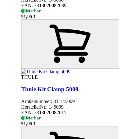
EAN:
7313020082639
lieferbar
51,95 €
THULE
Thule Kit Clamp 5009
Artikelnummer:
83-145009
HerstellerNr.:
145009
EAN:
7313020082615
lieferbar
51,95 €