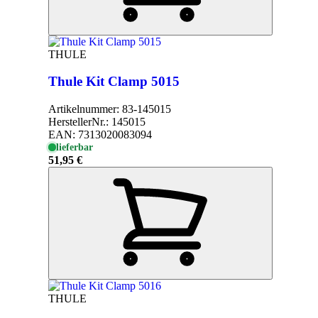
THULE
Thule Kit Clamp 5015
Artikelnummer:
83-145015
HerstellerNr.:
145015
EAN:
7313020083094
lieferbar
51,95 €
THULE