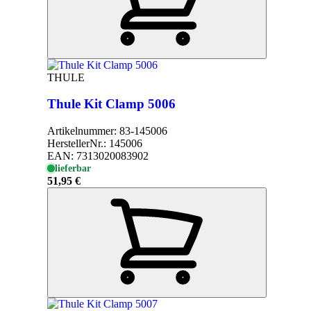
THULE
Thule Kit Clamp 5006
Artikelnummer:
83-145006
HerstellerNr.:
145006
EAN:
7313020083902
lieferbar
51,95 €