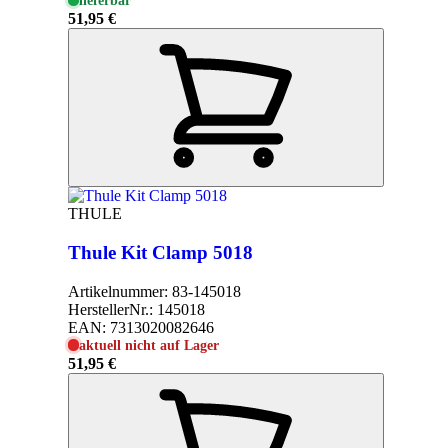
lieferbar
51,95 €
THULE
Thule Kit Clamp 5018
Artikelnummer:
83-145018
HerstellerNr.:
145018
EAN:
7313020082646
aktuell nicht auf Lager
51,95 €