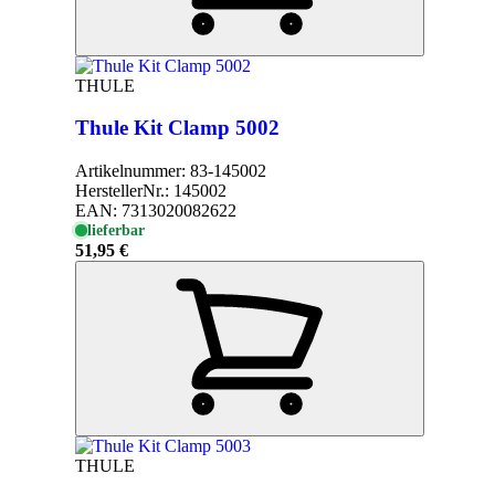
THULE
Thule Kit Clamp 5002
Artikelnummer:
83-145002
HerstellerNr.:
145002
EAN:
7313020082622
lieferbar
51,95 €
THULE