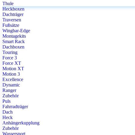
Thule
Heckboxen
Dachträger
Traversen
Fußsätze
Wingbar-Edge
Montagekits
Smart Rack
Dachboxen
Touring
Force 3
Force XT
Motion XT
Motion 3
Excellence
Dynamic
Ranger
Zubehör
Puls
Fahrradträger
Dach
Heck
Anhängerkupplung
Zubehör
Wassersport