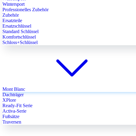
Wintersport
Professionelles Zubehör
Zubehör
Ersatzteile
Ersatzschlüssel
Standard Schlüssel
Komfortschlüssel
Schloss+Schlüssel
Mont Blanc
Dachträger
XPlore
Ready-Fit Serie
Activa-Serie
Fußsätze
Traversen