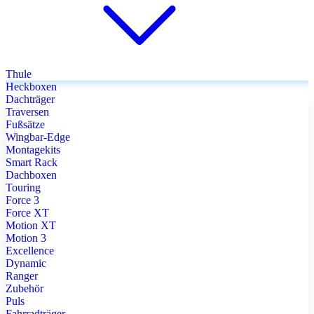
Thule
Heckboxen
Dachträger
Traversen
Fußsätze
Wingbar-Edge
Montagekits
Smart Rack
Dachboxen
Touring
Force 3
Force XT
Motion XT
Motion 3
Excellence
Dynamic
Ranger
Zubehör
Puls
Fahrradträger