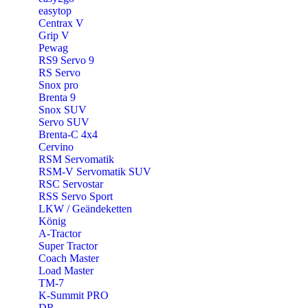
easytop
Centrax V
Grip V
Pewag
RS9 Servo 9
RS Servo
Snox pro
Brenta 9
Snox SUV
Servo SUV
Brenta-C 4x4
Cervino
RSM Servomatik
RSM-V Servomatik SUV
RSC Servostar
RSS Servo Sport
LKW / Geändeketten
König
A-Tractor
Super Tractor
Coach Master
Load Master
TM-7
K-Summit PRO
DR