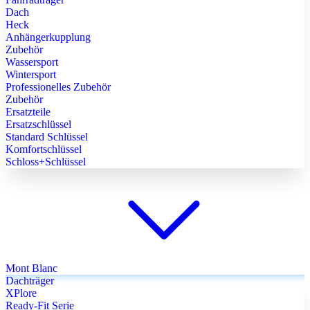
Dach
Heck
Anhängerkupplung
Zubehör
Wassersport
Wintersport
Professionelles Zubehör
Zubehör
Ersatzteile
Ersatzschlüssel
Standard Schlüssel
Komfortschlüssel
Schloss+Schlüssel
Mont Blanc
Dachträger
XPlore
Ready-Fit Serie