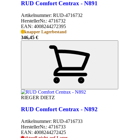
RUD Comfort Centrax - N891
Artikelnummer:
RUD-4716732
HerstellerNr.:
4716732
EAN:
4008244272395
knapper Lagerbestand
346,45 €
RIEGER DIETZ
RUD Comfort Centrax - N892
Artikelnummer:
RUD-4716733
HerstellerNr.:
4716733
EAN:
4008244272425
aktuell nicht auf Lager