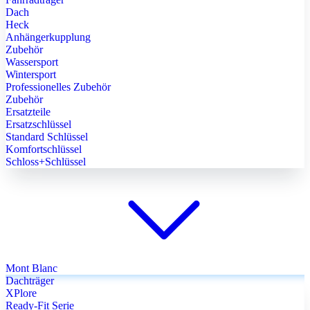
Dach
Heck
Anhängerkupplung
Zubehör
Wassersport
Wintersport
Professionelles Zubehör
Zubehör
Ersatzteile
Ersatzschlüssel
Standard Schlüssel
Komfortschlüssel
Schloss+Schlüssel
Mont Blanc
Dachträger
XPlore
Ready-Fit Serie