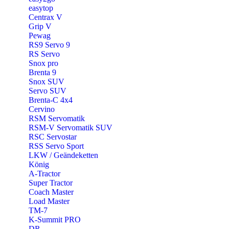
easytop
Centrax V
Grip V
Pewag
RS9 Servo 9
RS Servo
Snox pro
Brenta 9
Snox SUV
Servo SUV
Brenta-C 4x4
Cervino
RSM Servomatik
RSM-V Servomatik SUV
RSC Servostar
RSS Servo Sport
LKW / Geändeketten
König
A-Tractor
Super Tractor
Coach Master
Load Master
TM-7
K-Summit PRO
DR