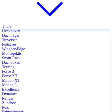
Thule
Heckboxen
Dachträger
Traversen
Fußsätze
Wingbar-Edge
Montagekits
Smart Rack
Dachboxen
Touring
Force 3
Force XT
Motion XT
Motion 3
Excellence
Dynamic
Ranger
Zubehör
Puls
Fahrradträger