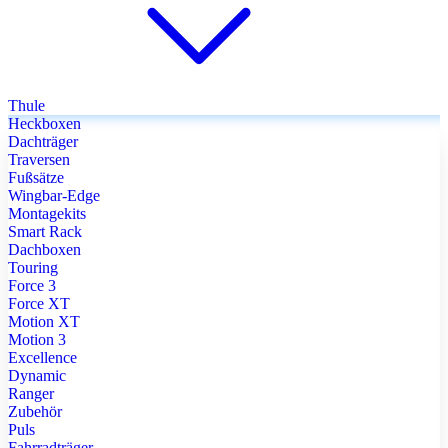
Thule
Heckboxen
Dachträger
Traversen
Fußsätze
Wingbar-Edge
Montagekits
Smart Rack
Dachboxen
Touring
Force 3
Force XT
Motion XT
Motion 3
Excellence
Dynamic
Ranger
Zubehör
Puls
Fahrradträger