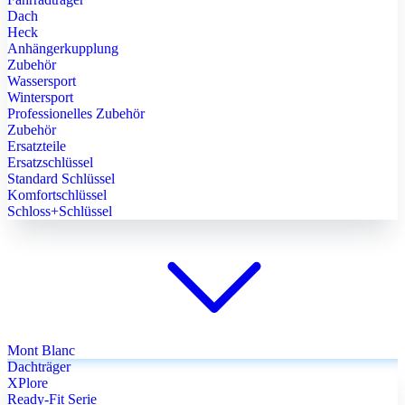
Dach
Heck
Anhängerkupplung
Zubehör
Wassersport
Wintersport
Professionelles Zubehör
Zubehör
Ersatzteile
Ersatzschlüssel
Standard Schlüssel
Komfortschlüssel
Schloss+Schlüssel
Mont Blanc
Dachträger
XPlore
Ready-Fit Serie