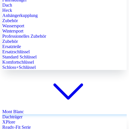
Dach
Heck
Anhängerkupplung
Zubehör
Wassersport
Wintersport
Professionelles Zubehör
Zubehör
Ersatzteile
Ersatzschlüssel
Standard Schlüssel
Komfortschlüssel
Schloss+Schlüssel
Mont Blanc
Dachträger
XPlore
Ready-Fit Serie