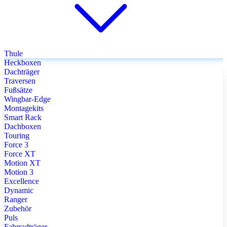
Thule
Heckboxen
Dachträger
Traversen
Fußsätze
Wingbar-Edge
Montagekits
Smart Rack
Dachboxen
Touring
Force 3
Force XT
Motion XT
Motion 3
Excellence
Dynamic
Ranger
Zubehör
Puls
Fahrradträger