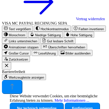
Vertrag widerrufen
VISA
MC
PAYPAL
RECHNUNG
SEPA
Text vergrößern
Hochkontrastmodus
Farben invertieren
Monochrom
Niedrige Sättigung
Hohe Sättigung
Links unterstreichen
Gut lesbare Schrift
Animationen stoppen
Überschriften hervorheben
Großer Cursor
Leseführung
Bilder ausblenden
Zurücksetzen
Barrierefreiheit
Werkzeugleiste anzeigen
Diese Website verwendet Cookies, um eine bestmögliche
Erfahrung bieten zu können.
Mehr Informationen ...
Nur technisch notwendige
Konfigurieren