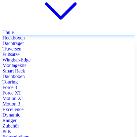
Thule
Heckboxen
Dachträger
Traversen
Fußsätze
Wingbar-Edge
Montagekits
Smart Rack
Dachboxen
Touring
Force 3
Force XT
Motion XT
Motion 3
Excellence
Dynamic
Ranger
Zubehör
Puls
Fahrradträger