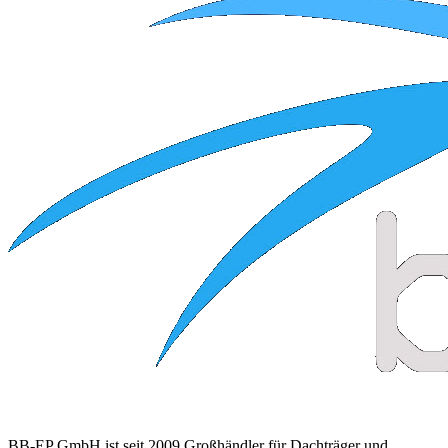
BB-EP GmbH ist seit 2009 Großhändler für Dachträger und