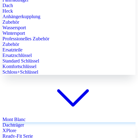
Dach
Heck
Anhängerkupplung
Zubehör
Wassersport
Wintersport
Professionelles Zubehör
Zubehör
Ersatzteile
Ersatzschlüssel
Standard Schlüssel
Komfortschlüssel
Schloss+Schlüssel
Mont Blanc
Dachträger
XPlore
Ready-Fit Serie