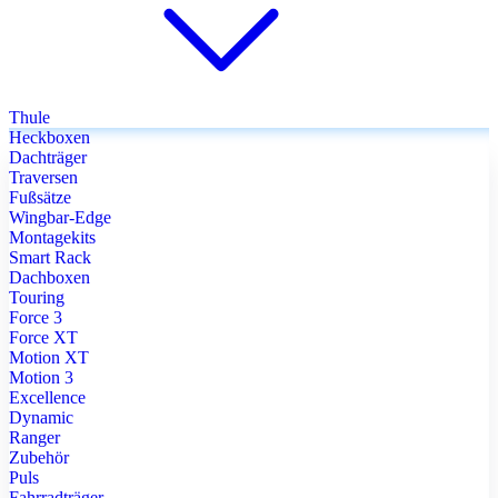
Thule
Heckboxen
Dachträger
Traversen
Fußsätze
Wingbar-Edge
Montagekits
Smart Rack
Dachboxen
Touring
Force 3
Force XT
Motion XT
Motion 3
Excellence
Dynamic
Ranger
Zubehör
Puls
Fahrradträger