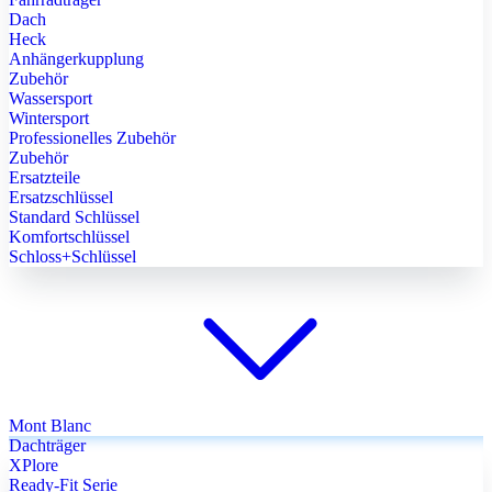
Dach
Heck
Anhängerkupplung
Zubehör
Wassersport
Wintersport
Professionelles Zubehör
Zubehör
Ersatzteile
Ersatzschlüssel
Standard Schlüssel
Komfortschlüssel
Schloss+Schlüssel
Mont Blanc
Dachträger
XPlore
Ready-Fit Serie