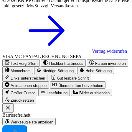
© 2026 BB-EP GmbH · Dachträger & Transportsysteme
Alle Preise
inkl. gesetzl. MwSt. zzgl. Versandkosten.
Vertrag widerrufen
VISA
MC
PAYPAL
RECHNUNG
SEPA
Text vergrößern
Hochkontrastmodus
Farben invertieren
Monochrom
Niedrige Sättigung
Hohe Sättigung
Links unterstreichen
Gut lesbare Schrift
Animationen stoppen
Überschriften hervorheben
Großer Cursor
Leseführung
Bilder ausblenden
Zurücksetzen
Barrierefreiheit
Werkzeugleiste anzeigen