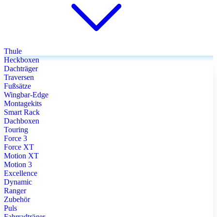
Thule
Heckboxen
Dachträger
Traversen
Fußsätze
Wingbar-Edge
Montagekits
Smart Rack
Dachboxen
Touring
Force 3
Force XT
Motion XT
Motion 3
Excellence
Dynamic
Ranger
Zubehör
Puls
Fahrradträger