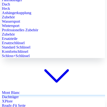
Dach
Heck
Anhängerkupplung
Zubehör
Wassersport
Wintersport
Professionelles Zubehör
Zubehör
Ersatzteile
Ersatzschlüssel
Standard Schlüssel
Komfortschlüssel
Schloss+Schlüssel
Mont Blanc
Dachträger
XPlore
Ready-Fit Serie