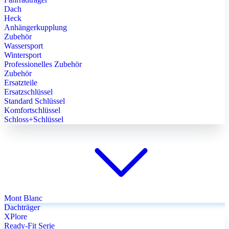
Dach
Heck
Anhängerkupplung
Zubehör
Wassersport
Wintersport
Professionelles Zubehör
Zubehör
Ersatzteile
Ersatzschlüssel
Standard Schlüssel
Komfortschlüssel
Schloss+Schlüssel
Mont Blanc
Dachträger
XPlore
Ready-Fit Serie