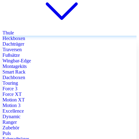
Thule
Heckboxen
Dachträger
Traversen
Fußsätze
Wingbar-Edge
Montagekits
Smart Rack
Dachboxen
Touring
Force 3
Force XT
Motion XT
Motion 3
Excellence
Dynamic
Ranger
Zubehör
Puls
Fahrradträger