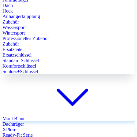
Dach
Heck
Anhängerkupplung
Zubehör
Wassersport
Wintersport
Professionelles Zubehör
Zubehör
Ersatzteile
Ersatzschlüssel
Standard Schlüssel
Komfortschlüssel
Schloss+Schlüssel
Mont Blanc
Dachträger
XPlore
Ready-Fit Serie