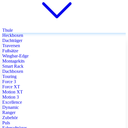
Thule
Heckboxen
Dachträger
Traversen
Fußsätze
Wingbar-Edge
Montagekits
Smart Rack
Dachboxen
Touring
Force 3
Force XT
Motion XT
Motion 3
Excellence
Dynamic
Ranger
Zubehör
Puls
Fahrradträger