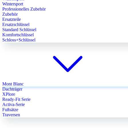
Wintersport
Professionelles Zubehör
Zubehör
Ersatzteile
Ersatzschlüssel
Standard Schlüssel
Komfortschlüssel
Schloss+Schlüssel
Mont Blanc
Dachträger
XPlore
Ready-Fit Serie
Activa-Serie
Fußsätze
Traversen