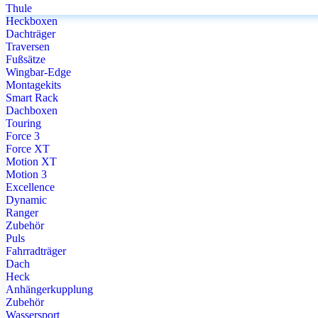
Thule
Heckboxen
Dachträger
Traversen
Fußsätze
Wingbar-Edge
Montagekits
Smart Rack
Dachboxen
Touring
Force 3
Force XT
Motion XT
Motion 3
Excellence
Dynamic
Ranger
Zubehör
Puls
Fahrradträger
Dach
Heck
Anhängerkupplung
Zubehör
Wassersport