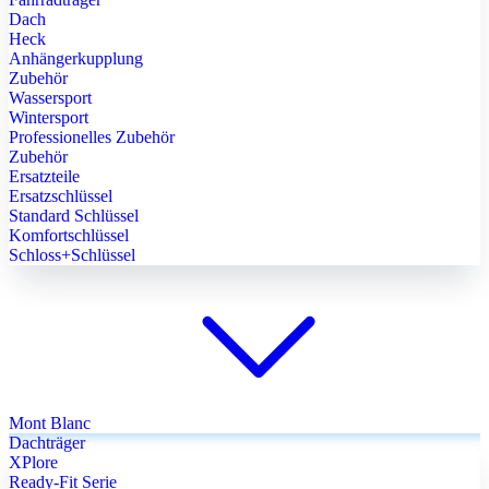
Dach
Heck
Anhängerkupplung
Zubehör
Wassersport
Wintersport
Professionelles Zubehör
Zubehör
Ersatzteile
Ersatzschlüssel
Standard Schlüssel
Komfortschlüssel
Schloss+Schlüssel
Mont Blanc
Dachträger
XPlore
Ready-Fit Serie