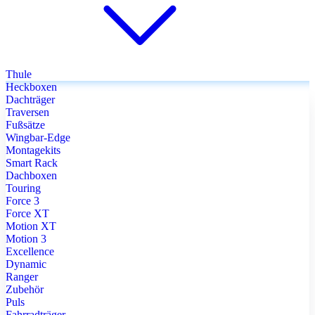
Thule
Heckboxen
Dachträger
Traversen
Fußsätze
Wingbar-Edge
Montagekits
Smart Rack
Dachboxen
Touring
Force 3
Force XT
Motion XT
Motion 3
Excellence
Dynamic
Ranger
Zubehör
Puls
Fahrradträger