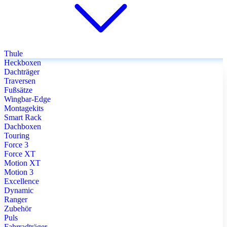
Thule
Heckboxen
Dachträger
Traversen
Fußsätze
Wingbar-Edge
Montagekits
Smart Rack
Dachboxen
Touring
Force 3
Force XT
Motion XT
Motion 3
Excellence
Dynamic
Ranger
Zubehör
Puls
Fahrradträger