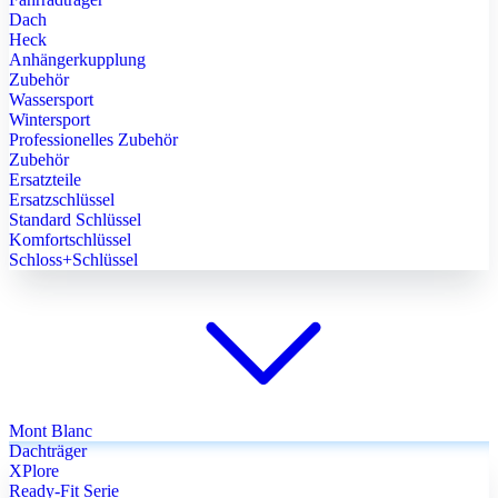
Dach
Heck
Anhängerkupplung
Zubehör
Wassersport
Wintersport
Professionelles Zubehör
Zubehör
Ersatzteile
Ersatzschlüssel
Standard Schlüssel
Komfortschlüssel
Schloss+Schlüssel
Mont Blanc
Dachträger
XPlore
Ready-Fit Serie