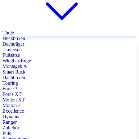
Thule
Heckboxen
Dachträger
Traversen
Fußsätze
Wingbar-Edge
Montagekits
Smart Rack
Dachboxen
Touring
Force 3
Force XT
Motion XT
Motion 3
Excellence
Dynamic
Ranger
Zubehör
Puls
Fahrradträger