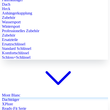
Dach
Heck
Anhängerkupplung
Zubehör
Wassersport
Wintersport
Professionelles Zubehör
Zubehör
Ersatzteile
Ersatzschlüssel
Standard Schlüssel
Komfortschlüssel
Schloss+Schlüssel
Mont Blanc
Dachträger
XPlore
Ready-Fit Serie