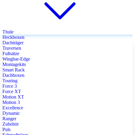
Thule
Heckboxen
Dachträger
Traversen
Fußsätze
Wingbar-Edge
Montagekits
Smart Rack
Dachboxen
Touring
Force 3
Force XT
Motion XT
Motion 3
Excellence
Dynamic
Ranger
Zubehör
Puls
Fahrradträger