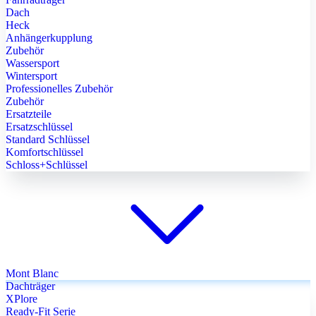
Dach
Heck
Anhängerkupplung
Zubehör
Wassersport
Wintersport
Professionelles Zubehör
Zubehör
Ersatzteile
Ersatzschlüssel
Standard Schlüssel
Komfortschlüssel
Schloss+Schlüssel
Mont Blanc
Dachträger
XPlore
Ready-Fit Serie