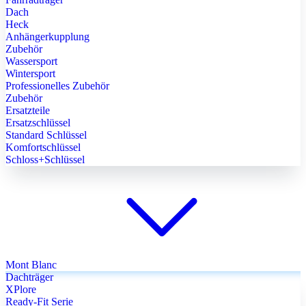
Dach
Heck
Anhängerkupplung
Zubehör
Wassersport
Wintersport
Professionelles Zubehör
Zubehör
Ersatzteile
Ersatzschlüssel
Standard Schlüssel
Komfortschlüssel
Schloss+Schlüssel
Mont Blanc
Dachträger
XPlore
Ready-Fit Serie