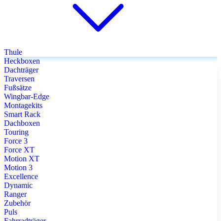
Thule
Heckboxen
Dachträger
Traversen
Fußsätze
Wingbar-Edge
Montagekits
Smart Rack
Dachboxen
Touring
Force 3
Force XT
Motion XT
Motion 3
Excellence
Dynamic
Ranger
Zubehör
Puls
Fahrradträger