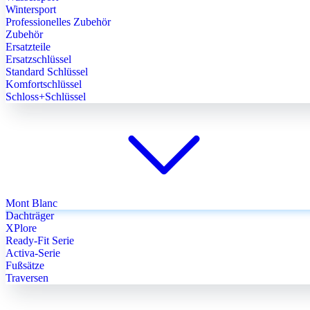
Wintersport
Professionelles Zubehör
Zubehör
Ersatzteile
Ersatzschlüssel
Standard Schlüssel
Komfortschlüssel
Schloss+Schlüssel
Mont Blanc
Dachträger
XPlore
Ready-Fit Serie
Activa-Serie
Fußsätze
Traversen