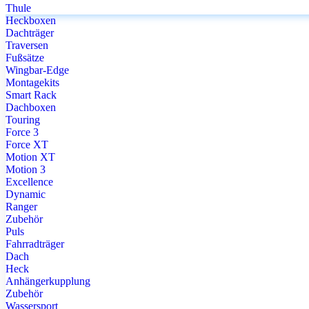
Thule
Heckboxen
Dachträger
Traversen
Fußsätze
Wingbar-Edge
Montagekits
Smart Rack
Dachboxen
Touring
Force 3
Force XT
Motion XT
Motion 3
Excellence
Dynamic
Ranger
Zubehör
Puls
Fahrradträger
Dach
Heck
Anhängerkupplung
Zubehör
Wassersport