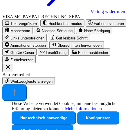
Vertrag widerrufen
VISA
MC
PAYPAL
RECHNUNG
SEPA
Text vergrößern
Hochkontrastmodus
Farben invertieren
Monochrom
Niedrige Sättigung
Hohe Sättigung
Links unterstreichen
Gut lesbare Schrift
Animationen stoppen
Überschriften hervorheben
Großer Cursor
Leseführung
Bilder ausblenden
Zurücksetzen
Barrierefreiheit
Werkzeugleiste anzeigen
Diese Website verwendet Cookies, um eine bestmögliche
Erfahrung bieten zu können.
Mehr Informationen ...
Nur technisch notwendige
Konfigurieren