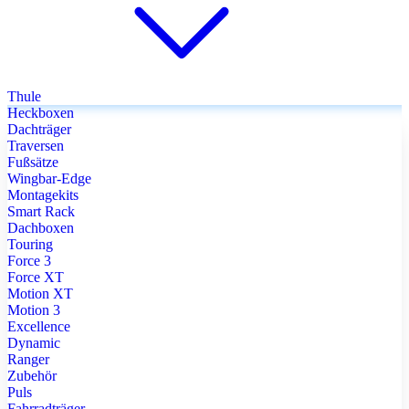
Thule
Heckboxen
Dachträger
Traversen
Fußsätze
Wingbar-Edge
Montagekits
Smart Rack
Dachboxen
Touring
Force 3
Force XT
Motion XT
Motion 3
Excellence
Dynamic
Ranger
Zubehör
Puls
Fahrradträger