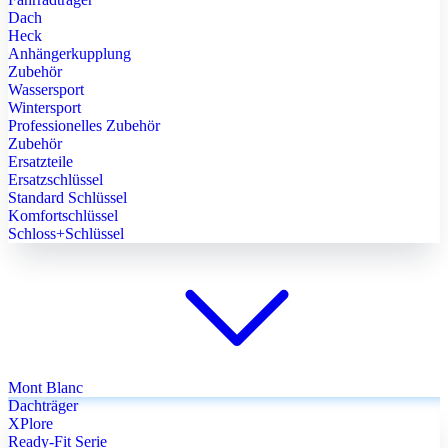
Dach
Heck
Anhängerkupplung
Zubehör
Wassersport
Wintersport
Professionelles Zubehör
Zubehör
Ersatzteile
Ersatzschlüssel
Standard Schlüssel
Komfortschlüssel
Schloss+Schlüssel
Mont Blanc
Dachträger
XPlore
Ready-Fit Serie