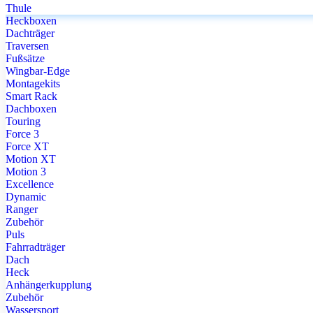
Thule
Heckboxen
Dachträger
Traversen
Fußsätze
Wingbar-Edge
Montagekits
Smart Rack
Dachboxen
Touring
Force 3
Force XT
Motion XT
Motion 3
Excellence
Dynamic
Ranger
Zubehör
Puls
Fahrradträger
Dach
Heck
Anhängerkupplung
Zubehör
Wassersport