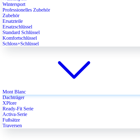
Wintersport
Professionelles Zubehör
Zubehör
Ersatzteile
Ersatzschlüssel
Standard Schlüssel
Komfortschlüssel
Schloss+Schlüssel
Mont Blanc
Dachträger
XPlore
Ready-Fit Serie
Activa-Serie
Fußsätze
Traversen