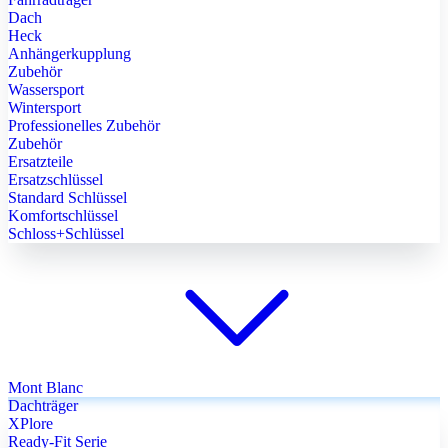
Dach
Heck
Anhängerkupplung
Zubehör
Wassersport
Wintersport
Professionelles Zubehör
Zubehör
Ersatzteile
Ersatzschlüssel
Standard Schlüssel
Komfortschlüssel
Schloss+Schlüssel
Mont Blanc
Dachträger
XPlore
Ready-Fit Serie