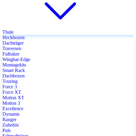
Thule
Heckboxen
Dachträger
Traversen
Fußsätze
Wingbar-Edge
Montagekits
Smart Rack
Dachboxen
Touring
Force 3
Force XT
Motion XT
Motion 3
Excellence
Dynamic
Ranger
Zubehör
Puls
Fahrradträger