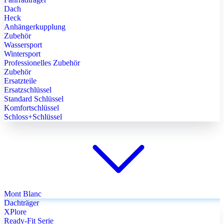
Dach
Heck
Anhängerkupplung
Zubehör
Wassersport
Wintersport
Professionelles Zubehör
Zubehör
Ersatzteile
Ersatzschlüssel
Standard Schlüssel
Komfortschlüssel
Schloss+Schlüssel
Mont Blanc
Dachträger
XPlore
Ready-Fit Serie