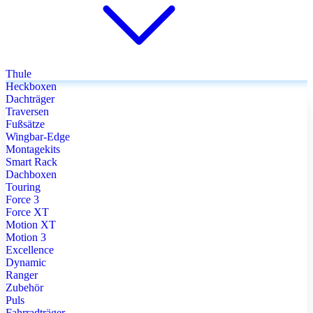
Thule
Heckboxen
Dachträger
Traversen
Fußsätze
Wingbar-Edge
Montagekits
Smart Rack
Dachboxen
Touring
Force 3
Force XT
Motion XT
Motion 3
Excellence
Dynamic
Ranger
Zubehör
Puls
Fahrradträger