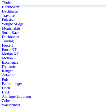
Thule
Heckboxen
Dachträger
Traversen
Fußsätze
Wingbar-Edge
Montagekits
Smart Rack
Dachboxen
Touring
Force 3
Force XT
Motion XT
Motion 3
Excellence
Dynamic
Ranger
Zubehör
Puls
Fahrradträger
Dach
Heck
Anhängerkupplung
Zubehör
Wassersport