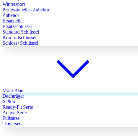
Wintersport
Professionelles Zubehör
Zubehör
Ersatzteile
Ersatzschlüssel
Standard Schlüssel
Komfortschlüssel
Schloss+Schlüssel
Mont Blanc
Dachträger
XPlore
Ready-Fit Serie
Activa-Serie
Fußsätze
Traversen