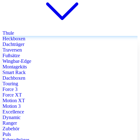
Thule
Heckboxen
Dachträger
Traversen
Fußsätze
Wingbar-Edge
Montagekits
Smart Rack
Dachboxen
Touring
Force 3
Force XT
Motion XT
Motion 3
Excellence
Dynamic
Ranger
Zubehör
Puls
Fahrradträger