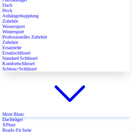
Dach
Heck
Anhängerkupplung
Zubehör
Wassersport
Wintersport
Professionelles Zubehör
Zubehör
Ersatzteile
Ersatzschlüssel
Standard Schlüssel
Komfortschlüssel
Schloss+Schlüssel
Mont Blanc
Dachträger
XPlore
Ready-Fit Serie