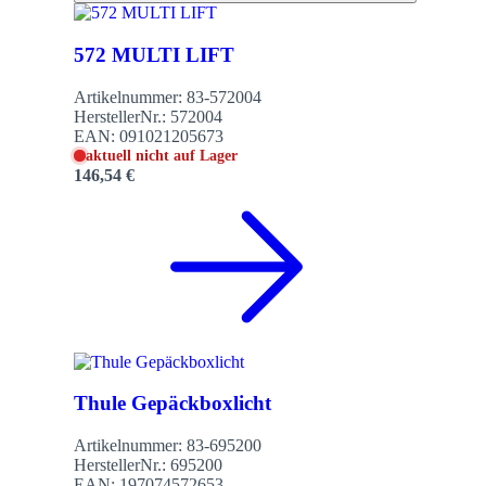
572 MULTI LIFT
Artikelnummer:
83-572004
HerstellerNr.:
572004
EAN:
091021205673
aktuell nicht auf Lager
146,54 €
Thule Gepäckboxlicht
Artikelnummer:
83-695200
HerstellerNr.:
695200
EAN:
197074572653