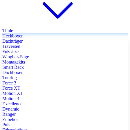
Thule
Heckboxen
Dachträger
Traversen
Fußsätze
Wingbar-Edge
Montagekits
Smart Rack
Dachboxen
Touring
Force 3
Force XT
Motion XT
Motion 3
Excellence
Dynamic
Ranger
Zubehör
Puls
Fahrradträger