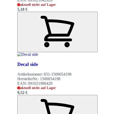
EAN:
091021042926
aktuell nicht auf Lager
5,18 €
Decal side
Artikelnummer:
831-1500054198
HerstellerNr.:
1500054198
EAN:
091021986428
aktuell nicht auf Lager
9,52 €