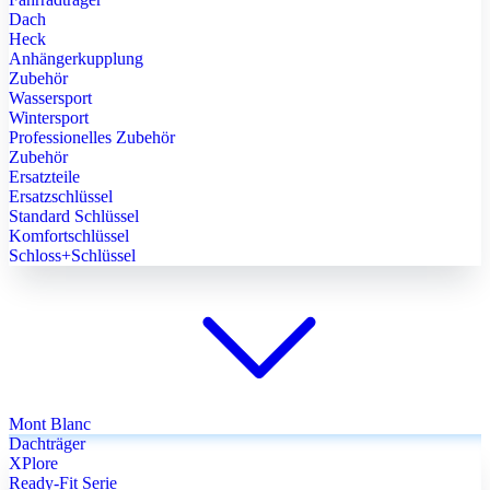
Dach
Heck
Anhängerkupplung
Zubehör
Wassersport
Wintersport
Professionelles Zubehör
Zubehör
Ersatzteile
Ersatzschlüssel
Standard Schlüssel
Komfortschlüssel
Schloss+Schlüssel
Mont Blanc
Dachträger
XPlore
Ready-Fit Serie