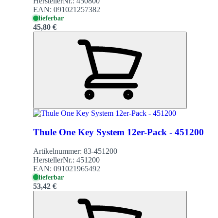
HerstellerNr.:
450800
EAN:
091021257382
lieferbar
45,80 €
Thule One Key System 12er-Pack - 451200
Artikelnummer:
83-451200
HerstellerNr.:
451200
EAN:
091021965492
lieferbar
53,42 €