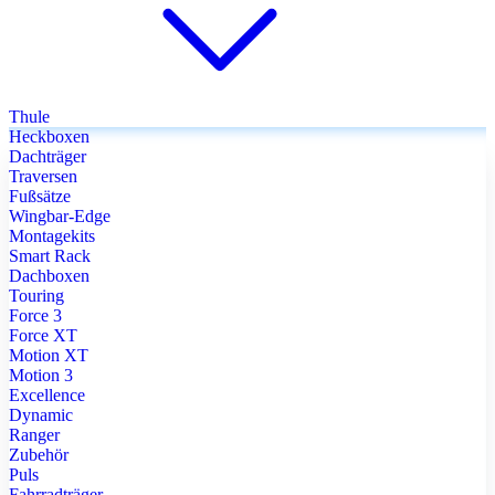
Thule
Heckboxen
Dachträger
Traversen
Fußsätze
Wingbar-Edge
Montagekits
Smart Rack
Dachboxen
Touring
Force 3
Force XT
Motion XT
Motion 3
Excellence
Dynamic
Ranger
Zubehör
Puls
Fahrradträger