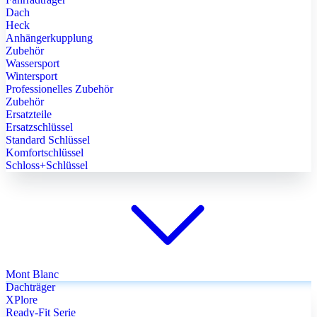
Dach
Heck
Anhängerkupplung
Zubehör
Wassersport
Wintersport
Professionelles Zubehör
Zubehör
Ersatzteile
Ersatzschlüssel
Standard Schlüssel
Komfortschlüssel
Schloss+Schlüssel
Mont Blanc
Dachträger
XPlore
Ready-Fit Serie