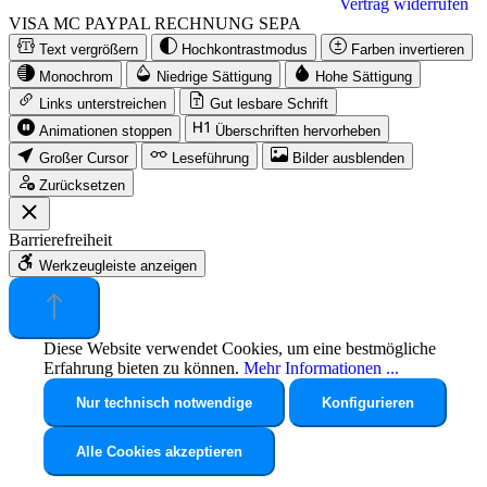
Vertrag widerrufen
VISA
MC
PAYPAL
RECHNUNG
SEPA
Text vergrößern
Hochkontrastmodus
Farben invertieren
Monochrom
Niedrige Sättigung
Hohe Sättigung
Links unterstreichen
Gut lesbare Schrift
Animationen stoppen
Überschriften hervorheben
Großer Cursor
Leseführung
Bilder ausblenden
Zurücksetzen
Barrierefreiheit
Werkzeugleiste anzeigen
Diese Website verwendet Cookies, um eine bestmögliche
Erfahrung bieten zu können.
Mehr Informationen ...
Nur technisch notwendige
Konfigurieren
Alle Cookies akzeptieren