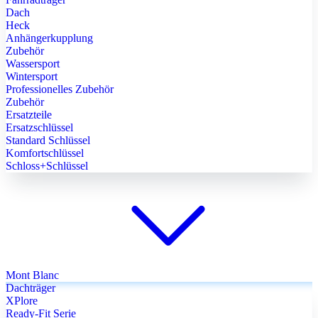
Dach
Heck
Anhängerkupplung
Zubehör
Wassersport
Wintersport
Professionelles Zubehör
Zubehör
Ersatzteile
Ersatzschlüssel
Standard Schlüssel
Komfortschlüssel
Schloss+Schlüssel
Mont Blanc
Dachträger
XPlore
Ready-Fit Serie