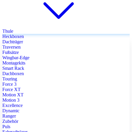
Thule
Heckboxen
Dachträger
Traversen
Fußsätze
Wingbar-Edge
Montagekits
Smart Rack
Dachboxen
Touring
Force 3
Force XT
Motion XT
Motion 3
Excellence
Dynamic
Ranger
Zubehör
Puls
Fahrradträger