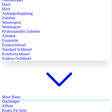
Dach
Heck
Anhängerkupplung
Zubehör
Wassersport
Wintersport
Professionelles Zubehör
Zubehör
Ersatzteile
Ersatzschlüssel
Standard Schlüssel
Komfortschlüssel
Schloss+Schlüssel
Mont Blanc
Dachträger
XPlore
Ready-Fit Serie