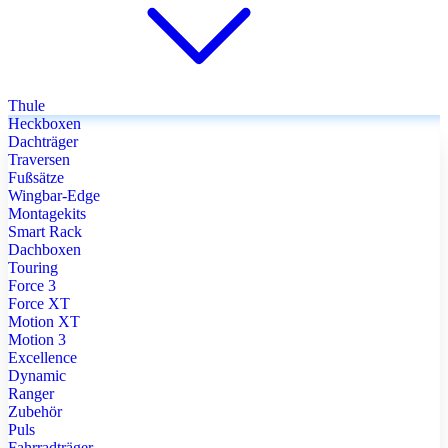
Thule
Heckboxen
Dachträger
Traversen
Fußsätze
Wingbar-Edge
Montagekits
Smart Rack
Dachboxen
Touring
Force 3
Force XT
Motion XT
Motion 3
Excellence
Dynamic
Ranger
Zubehör
Puls
Fahrradträger