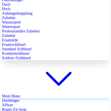
Dach
Heck
Anhängerkupplung
Zubehör
Wassersport
Wintersport
Professionelles Zubehör
Zubehör
Ersatzteile
Ersatzschlüssel
Standard Schlüssel
Komfortschlüssel
Schloss+Schlüssel
Mont Blanc
Dachträger
XPlore
Ready-Fit Serie