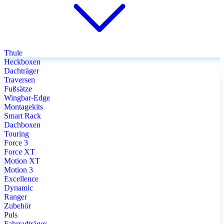
Thule
Heckboxen
Dachträger
Traversen
Fußsätze
Wingbar-Edge
Montagekits
Smart Rack
Dachboxen
Touring
Force 3
Force XT
Motion XT
Motion 3
Excellence
Dynamic
Ranger
Zubehör
Puls
Fahrradträger