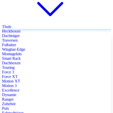
Thule
Heckboxen
Dachträger
Traversen
Fußsätze
Wingbar-Edge
Montagekits
Smart Rack
Dachboxen
Touring
Force 3
Force XT
Motion XT
Motion 3
Excellence
Dynamic
Ranger
Zubehör
Puls
Fahrradträger