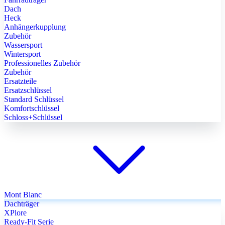
Dach
Heck
Anhängerkupplung
Zubehör
Wassersport
Wintersport
Professionelles Zubehör
Zubehör
Ersatzteile
Ersatzschlüssel
Standard Schlüssel
Komfortschlüssel
Schloss+Schlüssel
Mont Blanc
Dachträger
XPlore
Ready-Fit Serie