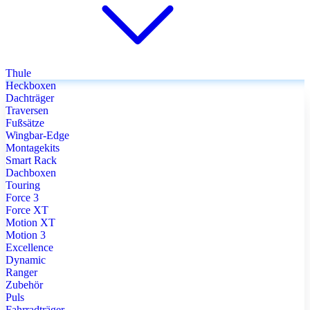
Thule
Heckboxen
Dachträger
Traversen
Fußsätze
Wingbar-Edge
Montagekits
Smart Rack
Dachboxen
Touring
Force 3
Force XT
Motion XT
Motion 3
Excellence
Dynamic
Ranger
Zubehör
Puls
Fahrradträger