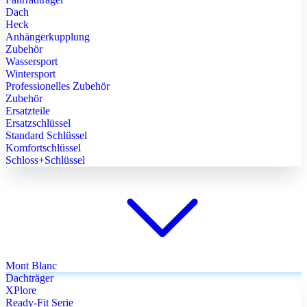
Dach
Heck
Anhängerkupplung
Zubehör
Wassersport
Wintersport
Professionelles Zubehör
Zubehör
Ersatzteile
Ersatzschlüssel
Standard Schlüssel
Komfortschlüssel
Schloss+Schlüssel
Mont Blanc
Dachträger
XPlore
Ready-Fit Serie