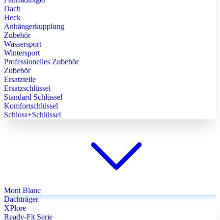
Dach
Heck
Anhängerkupplung
Zubehör
Wassersport
Wintersport
Professionelles Zubehör
Zubehör
Ersatzteile
Ersatzschlüssel
Standard Schlüssel
Komfortschlüssel
Schloss+Schlüssel
Mont Blanc
Dachträger
XPlore
Ready-Fit Serie