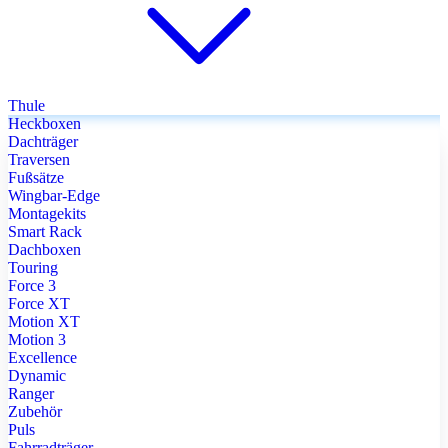
Thule
Heckboxen
Dachträger
Traversen
Fußsätze
Wingbar-Edge
Montagekits
Smart Rack
Dachboxen
Touring
Force 3
Force XT
Motion XT
Motion 3
Excellence
Dynamic
Ranger
Zubehör
Puls
Fahrradträger