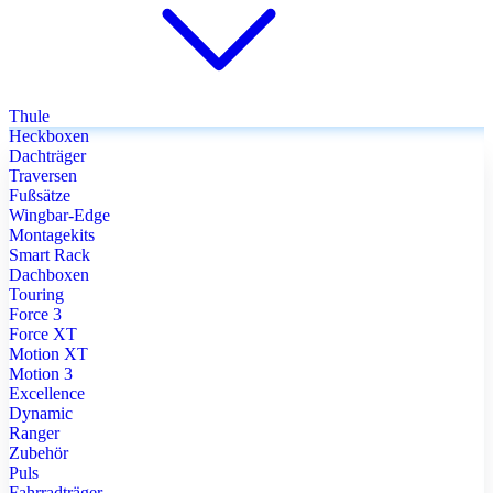
Thule
Heckboxen
Dachträger
Traversen
Fußsätze
Wingbar-Edge
Montagekits
Smart Rack
Dachboxen
Touring
Force 3
Force XT
Motion XT
Motion 3
Excellence
Dynamic
Ranger
Zubehör
Puls
Fahrradträger