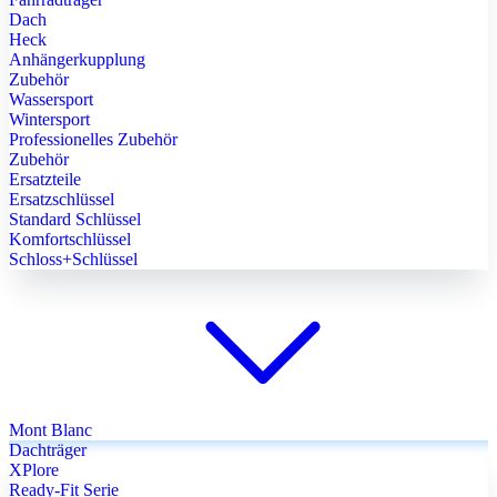
Dach
Heck
Anhängerkupplung
Zubehör
Wassersport
Wintersport
Professionelles Zubehör
Zubehör
Ersatzteile
Ersatzschlüssel
Standard Schlüssel
Komfortschlüssel
Schloss+Schlüssel
Mont Blanc
Dachträger
XPlore
Ready-Fit Serie