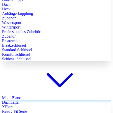
Dach
Heck
Anhängerkupplung
Zubehör
Wassersport
Wintersport
Professionelles Zubehör
Zubehör
Ersatzteile
Ersatzschlüssel
Standard Schlüssel
Komfortschlüssel
Schloss+Schlüssel
Mont Blanc
Dachträger
XPlore
Ready-Fit Serie