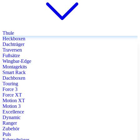
Thule
Heckboxen
Dachträger
Traversen
Fußsätze
Wingbar-Edge
Montagekits
Smart Rack
Dachboxen
Touring
Force 3
Force XT
Motion XT
Motion 3
Excellence
Dynamic
Ranger
Zubehör
Puls
Fahrradträger