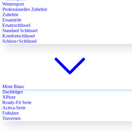
Wintersport
Professionelles Zubehör
Zubehör
Ersatzteile
Ersatzschlüssel
Standard Schlüssel
Komfortschlüssel
Schloss+Schlüssel
Mont Blanc
Dachträger
XPlore
Ready-Fit Serie
Activa-Serie
Fußsätze
Traversen