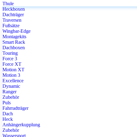
Thule
Heckboxen
Dachträger
Traversen
Fußsätze
Wingbar-Edge
Montagekits
Smart Rack
Dachboxen
Touring
Force 3
Force XT
Motion XT
Motion 3
Excellence
Dynamic
Ranger
Zubehör
Puls
Fahrradträger
Dach
Heck
Anhängerkupplung
Zubehör
Wassersport