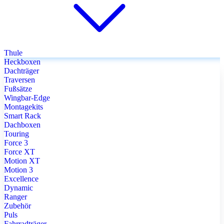
Thule
Heckboxen
Dachträger
Traversen
Fußsätze
Wingbar-Edge
Montagekits
Smart Rack
Dachboxen
Touring
Force 3
Force XT
Motion XT
Motion 3
Excellence
Dynamic
Ranger
Zubehör
Puls
Fahrradträger