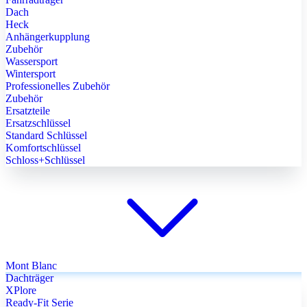
Dach
Heck
Anhängerkupplung
Zubehör
Wassersport
Wintersport
Professionelles Zubehör
Zubehör
Ersatzteile
Ersatzschlüssel
Standard Schlüssel
Komfortschlüssel
Schloss+Schlüssel
Mont Blanc
Dachträger
XPlore
Ready-Fit Serie