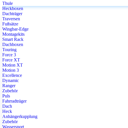
Thule
Heckboxen
Dachträger
Traversen
Fußsätze
Wingbar-Edge
Montagekits
Smart Rack
Dachboxen
Touring
Force 3
Force XT
Motion XT
Motion 3
Excellence
Dynamic
Ranger
Zubehör
Puls
Fahrradträger
Dach
Heck
Anhängerkupplung
Zubehör
Wassersport