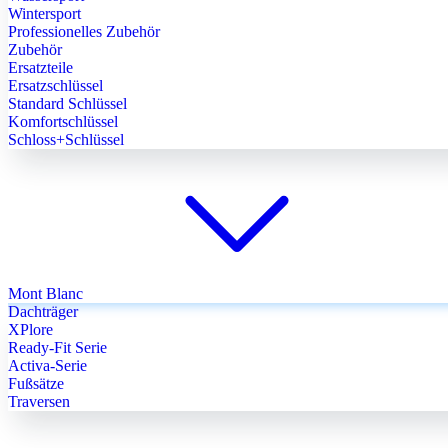
Wintersport
Professionelles Zubehör
Zubehör
Ersatzteile
Ersatzschlüssel
Standard Schlüssel
Komfortschlüssel
Schloss+Schlüssel
Mont Blanc
Dachträger
XPlore
Ready-Fit Serie
Activa-Serie
Fußsätze
Traversen