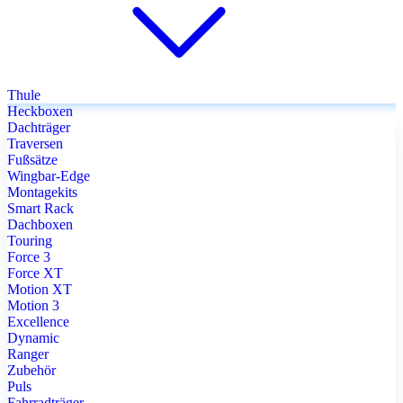
Thule
Heckboxen
Dachträger
Traversen
Fußsätze
Wingbar-Edge
Montagekits
Smart Rack
Dachboxen
Touring
Force 3
Force XT
Motion XT
Motion 3
Excellence
Dynamic
Ranger
Zubehör
Puls
Fahrradträger