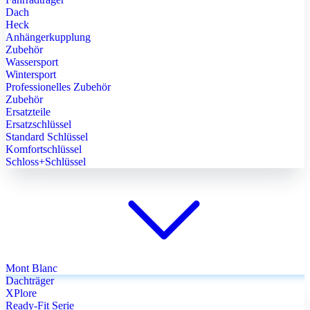
Dach
Heck
Anhängerkupplung
Zubehör
Wassersport
Wintersport
Professionelles Zubehör
Zubehör
Ersatzteile
Ersatzschlüssel
Standard Schlüssel
Komfortschlüssel
Schloss+Schlüssel
Mont Blanc
Dachträger
XPlore
Ready-Fit Serie