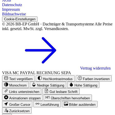
AGB
Datenschutz
Impressum
Bildnachweise
Cookie-Einstellungen
© 2026 BB-EP GmbH · Dachträger & Transportsysteme
Alle Preise
inkl. gesetzl. MwSt. zzgl. Versandkosten.
Vertrag widerrufen
VISA
MC
PAYPAL
RECHNUNG
SEPA
Text vergrößern
Hochkontrastmodus
Farben invertieren
Monochrom
Niedrige Sättigung
Hohe Sättigung
Links unterstreichen
Gut lesbare Schrift
Animationen stoppen
Überschriften hervorheben
Großer Cursor
Leseführung
Bilder ausblenden
Zurücksetzen