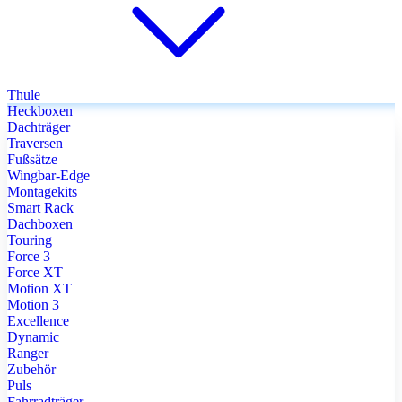
Thule
Heckboxen
Dachträger
Traversen
Fußsätze
Wingbar-Edge
Montagekits
Smart Rack
Dachboxen
Touring
Force 3
Force XT
Motion XT
Motion 3
Excellence
Dynamic
Ranger
Zubehör
Puls
Fahrradträger