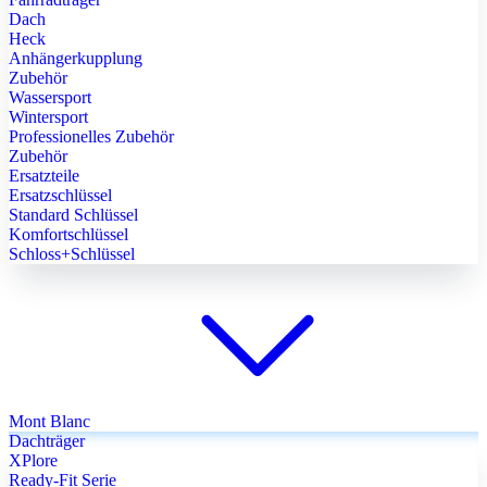
Dach
Heck
Anhängerkupplung
Zubehör
Wassersport
Wintersport
Professionelles Zubehör
Zubehör
Ersatzteile
Ersatzschlüssel
Standard Schlüssel
Komfortschlüssel
Schloss+Schlüssel
Mont Blanc
Dachträger
XPlore
Ready-Fit Serie