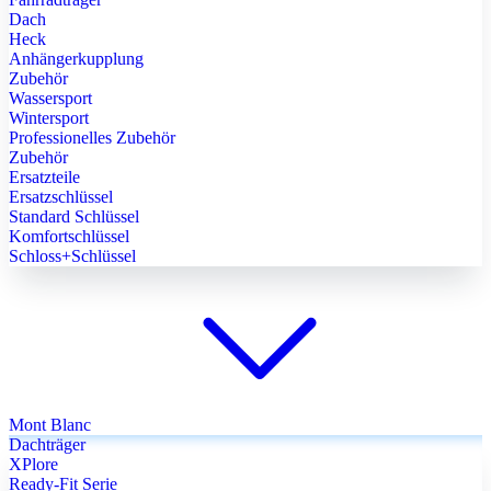
Dach
Heck
Anhängerkupplung
Zubehör
Wassersport
Wintersport
Professionelles Zubehör
Zubehör
Ersatzteile
Ersatzschlüssel
Standard Schlüssel
Komfortschlüssel
Schloss+Schlüssel
Mont Blanc
Dachträger
XPlore
Ready-Fit Serie