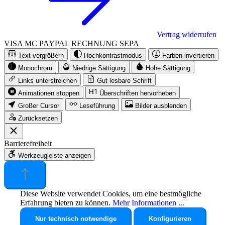
Vertrag widerrufen
VISA
MC
PAYPAL
RECHNUNG
SEPA
Text vergrößern
Hochkontrastmodus
Farben invertieren
Monochrom
Niedrige Sättigung
Hohe Sättigung
Links unterstreichen
Gut lesbare Schrift
Animationen stoppen
Überschriften hervorheben
Großer Cursor
Leseführung
Bilder ausblenden
Zurücksetzen
Barrierefreiheit
Werkzeugleiste anzeigen
Diese Website verwendet Cookies, um eine bestmögliche
Erfahrung bieten zu können.
Mehr Informationen ...
Nur technisch notwendige
Konfigurieren