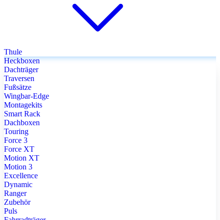
Thule
Heckboxen
Dachträger
Traversen
Fußsätze
Wingbar-Edge
Montagekits
Smart Rack
Dachboxen
Touring
Force 3
Force XT
Motion XT
Motion 3
Excellence
Dynamic
Ranger
Zubehör
Puls
Fahrradträger