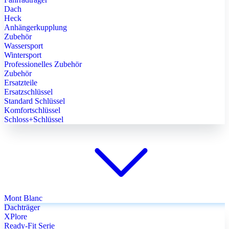
Dach
Heck
Anhängerkupplung
Zubehör
Wassersport
Wintersport
Professionelles Zubehör
Zubehör
Ersatzteile
Ersatzschlüssel
Standard Schlüssel
Komfortschlüssel
Schloss+Schlüssel
Mont Blanc
Dachträger
XPlore
Ready-Fit Serie