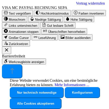
Vertrag widerrufen
VISA
MC
PAYPAL
RECHNUNG
SEPA
Text vergrößern
Hochkontrastmodus
Farben invertieren
Monochrom
Niedrige Sättigung
Hohe Sättigung
Links unterstreichen
Gut lesbare Schrift
Animationen stoppen
Überschriften hervorheben
Großer Cursor
Leseführung
Bilder ausblenden
Zurücksetzen
Barrierefreiheit
Werkzeugleiste anzeigen
Diese Website verwendet Cookies, um eine bestmögliche
Erfahrung bieten zu können.
Mehr Informationen ...
Nur technisch notwendige
Konfigurieren
Alle Cookies akzeptieren