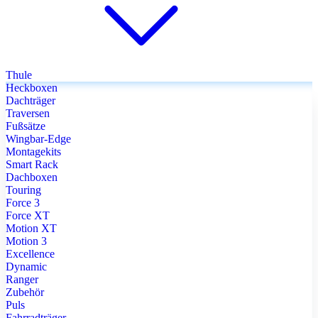
Thule
Heckboxen
Dachträger
Traversen
Fußsätze
Wingbar-Edge
Montagekits
Smart Rack
Dachboxen
Touring
Force 3
Force XT
Motion XT
Motion 3
Excellence
Dynamic
Ranger
Zubehör
Puls
Fahrradträger