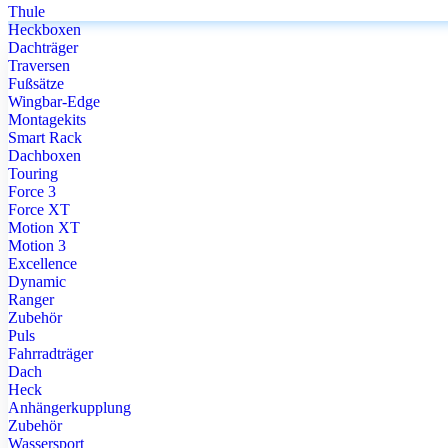
Thule
Heckboxen
Dachträger
Traversen
Fußsätze
Wingbar-Edge
Montagekits
Smart Rack
Dachboxen
Touring
Force 3
Force XT
Motion XT
Motion 3
Excellence
Dynamic
Ranger
Zubehör
Puls
Fahrradträger
Dach
Heck
Anhängerkupplung
Zubehör
Wassersport