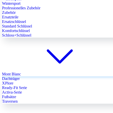
Wintersport
Professionelles Zubehör
Zubehör
Ersatzteile
Ersatzschlüssel
Standard Schlüssel
Komfortschlüssel
Schloss+Schlüssel
Mont Blanc
Dachträger
XPlore
Ready-Fit Serie
Activa-Serie
Fußsätze
Traversen