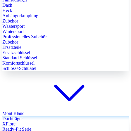
Dach
Heck
Anhängerkupplung
Zubehör
Wassersport
Wintersport
Professionelles Zubehör
Zubehör
Ersatzteile
Ersatzschlüssel
Standard Schlüssel
Komfortschlüssel
Schloss+Schlüssel
Mont Blanc
Dachträger
XPlore
Ready-Fit Serie