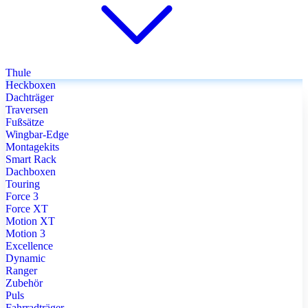
Thule
Heckboxen
Dachträger
Traversen
Fußsätze
Wingbar-Edge
Montagekits
Smart Rack
Dachboxen
Touring
Force 3
Force XT
Motion XT
Motion 3
Excellence
Dynamic
Ranger
Zubehör
Puls
Fahrradträger