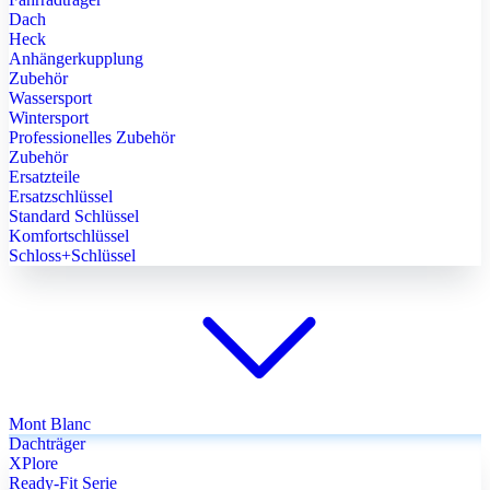
Dach
Heck
Anhängerkupplung
Zubehör
Wassersport
Wintersport
Professionelles Zubehör
Zubehör
Ersatzteile
Ersatzschlüssel
Standard Schlüssel
Komfortschlüssel
Schloss+Schlüssel
Mont Blanc
Dachträger
XPlore
Ready-Fit Serie