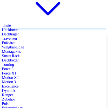
Thule
Heckboxen
Dachträger
Traversen
Fußsätze
Wingbar-Edge
Montagekits
Smart Rack
Dachboxen
Touring
Force 3
Force XT
Motion XT
Motion 3
Excellence
Dynamic
Ranger
Zubehör
Puls
Fahrradträger