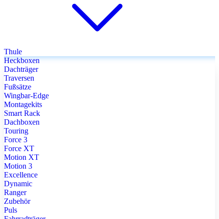
Thule
Heckboxen
Dachträger
Traversen
Fußsätze
Wingbar-Edge
Montagekits
Smart Rack
Dachboxen
Touring
Force 3
Force XT
Motion XT
Motion 3
Excellence
Dynamic
Ranger
Zubehör
Puls
Fahrradträger