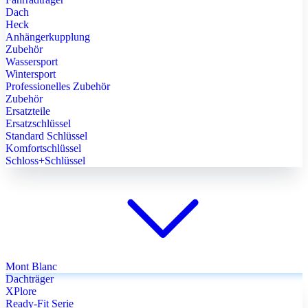
Dach
Heck
Anhängerkupplung
Zubehör
Wassersport
Wintersport
Professionelles Zubehör
Zubehör
Ersatzteile
Ersatzschlüssel
Standard Schlüssel
Komfortschlüssel
Schloss+Schlüssel
Mont Blanc
Dachträger
XPlore
Ready-Fit Serie