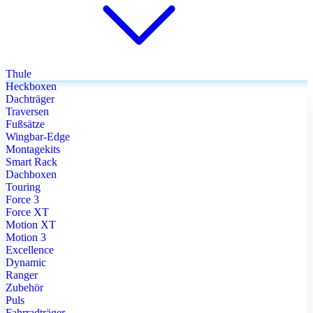
Thule
Heckboxen
Dachträger
Traversen
Fußsätze
Wingbar-Edge
Montagekits
Smart Rack
Dachboxen
Touring
Force 3
Force XT
Motion XT
Motion 3
Excellence
Dynamic
Ranger
Zubehör
Puls
Fahrradträger