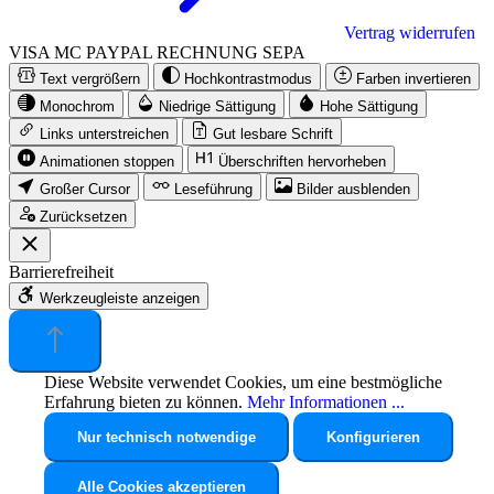
Vertrag widerrufen
VISA
MC
PAYPAL
RECHNUNG
SEPA
Text vergrößern
Hochkontrastmodus
Farben invertieren
Monochrom
Niedrige Sättigung
Hohe Sättigung
Links unterstreichen
Gut lesbare Schrift
Animationen stoppen
Überschriften hervorheben
Großer Cursor
Leseführung
Bilder ausblenden
Zurücksetzen
Barrierefreiheit
Werkzeugleiste anzeigen
Diese Website verwendet Cookies, um eine bestmögliche
Erfahrung bieten zu können.
Mehr Informationen ...
Nur technisch notwendige
Konfigurieren
Alle Cookies akzeptieren