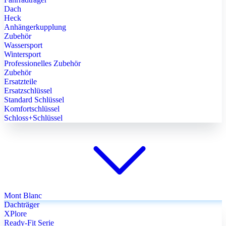
Dach
Heck
Anhängerkupplung
Zubehör
Wassersport
Wintersport
Professionelles Zubehör
Zubehör
Ersatzteile
Ersatzschlüssel
Standard Schlüssel
Komfortschlüssel
Schloss+Schlüssel
Mont Blanc
Dachträger
XPlore
Ready-Fit Serie