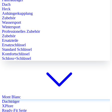
Dach
Heck
Anhängerkupplung
Zubehör
Wassersport
Wintersport
Professionelles Zubehör
Zubehör
Ersatzteile
Ersatzschlüssel
Standard Schlüssel
Komfortschlüssel
Schloss+Schlüssel
Mont Blanc
Dachträger
XPlore
Ready-Fit Serie