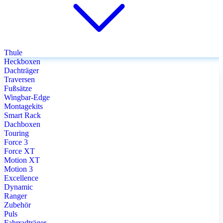
Thule
Heckboxen
Dachträger
Traversen
Fußsätze
Wingbar-Edge
Montagekits
Smart Rack
Dachboxen
Touring
Force 3
Force XT
Motion XT
Motion 3
Excellence
Dynamic
Ranger
Zubehör
Puls
Fahrradträger